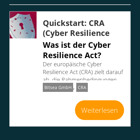
Quickstart: CRA
(Cyber Resilience
Act)
Was ist der Cyber
Resilience Act?
Der
europäische Cyber
Resilience Act
(CRA) zielt darauf
ab, die Rahmenbedingungen
,
für die Entwicklung
Bitsea GmbH
CRA
…
Weiterlesen