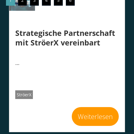
1
2
3
4
5
6
Strategische Partnerschaft
mit StröerX vereinbart
…
StröerX
Weiterlesen