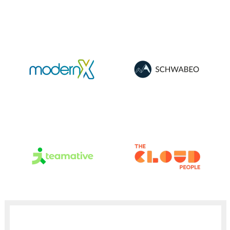
modernX GmbH &
SCHWABEO GmbH
Co. KG
teamative
The Cloud People
Germany GmbH
GmbH