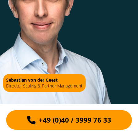
indem wir ihnen zur Seite stehen, um die
Cloud auf einfache und transparente Weise
auf den Boden zu bringen.
Expertisen
Folgen in Kürze
Sebastian von der Geest
Director Scaling & Partner Management
Referenzen anzeigen
+49 (0)40 / 3999 76 33
Weitere Informationen