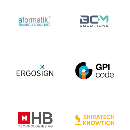
aformatik Training
BCM Solutions
& Consulting
GmbH
GmbH
Ergosign GmbH
GPI code GmbH
HB Technologies
Knowtion GmbH
AG