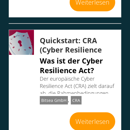
Weiterlesen
Quickstart: CRA
(Cyber Resilience
Act)
Was ist der Cyber
Resilience Act?
Der
europäische Cyber
Resilience Act
(CRA) zielt darauf
ab, die Rahmenbedingungen
,
für die Entwicklung
Bitsea GmbH
CRA
…
Weiterlesen