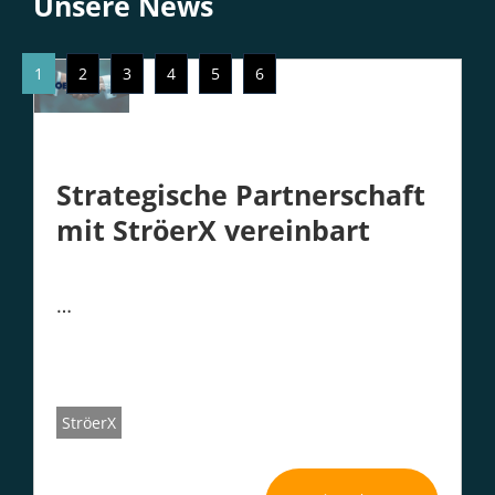
Unsere News
1
2
3
4
5
6
Strategische Partnerschaft
mit StröerX vereinbart
…
StröerX