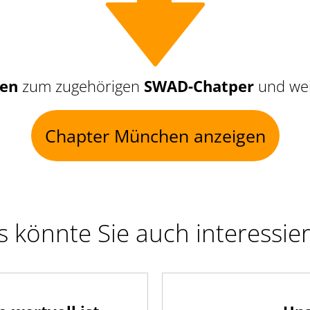
nen
zum zugehörigen
SWAD-Chatper
und wei
Chapter München anzeigen
 könnte Sie auch interessie