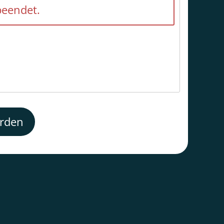
beendet.
erden